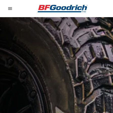
Go to page content
Go to page navigation