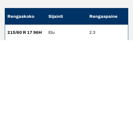
Rengaskoko
Sijainti
Rengaspaine
215/60 R 17 96H
Etu
2.3
215/60 R 17 96H
Taka
2.3
225/50 R 18 95V
Etu
2.3
225/50 R 18 95V
Taka
2.3