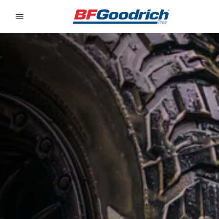
Go to page content
Go to page navigation