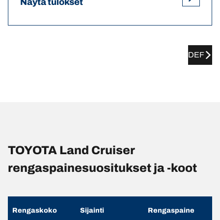
Näytä tulokset
DEF
TOYOTA Land Cruiser
rengaspainesuositukset ja -koot
Rengaskoko
Sijainti
Rengaspaine