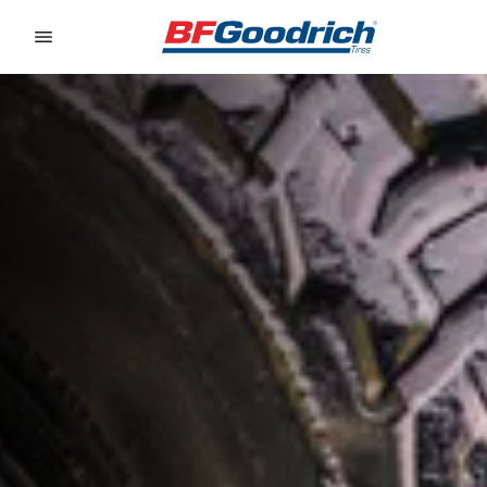
Go to page content
Go to page navigation