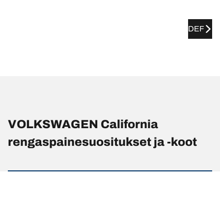
DEF
VOLKSWAGEN California
rengaspainesuositukset ja -koot
Rengaskoko
Sijainti
Rengaspaine
205/65 R 16
Etu
-