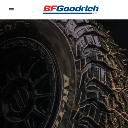
Go to page content
Go to page navigation