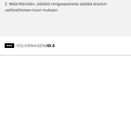
2. Määrittämään, pitääkö rengaspaineita säätää tarjotun
vaihtoehtoisen koon mukaan.
/
VOLKSWAGEN
ID.5
Valitse oikea rengas
Viimeisimmät innovaatiomme
Me olemme BFGoodrich