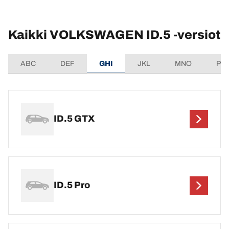
Kaikki VOLKSWAGEN ID.5 -versiot
ABC
DEF
GHI
JKL
MNO
PQ
ID.5 GTX
ID.5 Pro