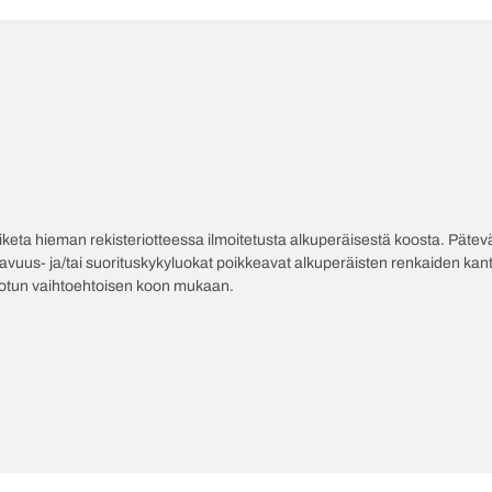
poiketa hieman rekisteriotteessa ilmoitetusta alkuperäisestä koosta. Pät
tavuus- ja/tai suorituskykyluokat poikkeavat alkuperäisten renkaiden kant
jotun vaihtoehtoisen koon mukaan.