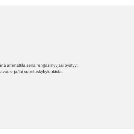
evänä ammattilaisena rengasmyyjäsi pystyy:
avuus- ja/tai suorituskykyluokista.