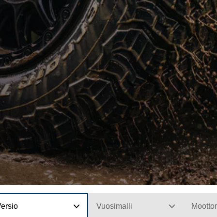
ersio
Vuosimalli
Moottor