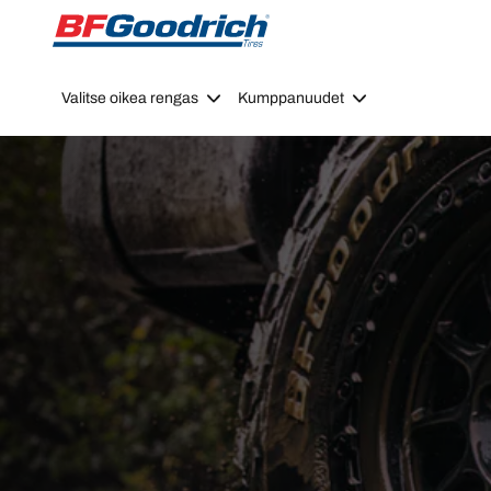
Go to page content
Go to page navigation
Valitse oikea rengas
Kumppanuudet