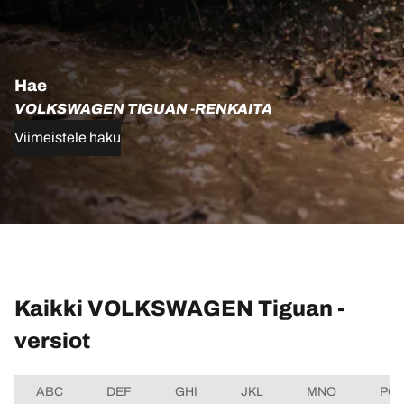
Hae
VOLKSWAGEN TIGUAN -RENKAITA
Viimeistele haku
Kaikki VOLKSWAGEN Tiguan -
versiot
ABC
DEF
GHI
JKL
MNO
PQ