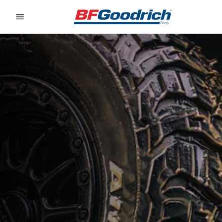
Go to page content
Go to page navigation