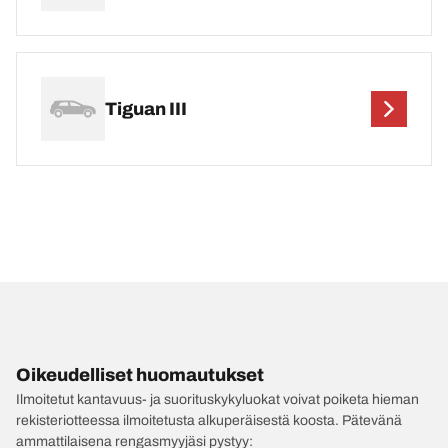
Tiguan III
Oikeudelliset huomautukset
Ilmoitetut kantavuus- ja suorituskykyluokat voivat poiketa hieman
rekisteriotteessa ilmoitetusta alkuperäisestä koosta. Pätevänä
ammattilaisena rengasmyyjäsi pystyy: