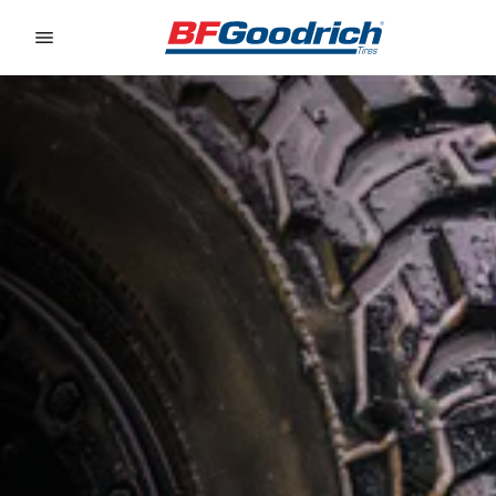
Go to page content
Go to page navigation