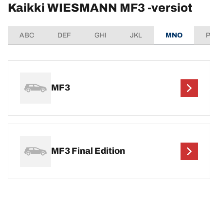
Kaikki WIESMANN MF3 -versiot
ABC
DEF
GHI
JKL
MNO
PQ
MF3
MF3 Final Edition