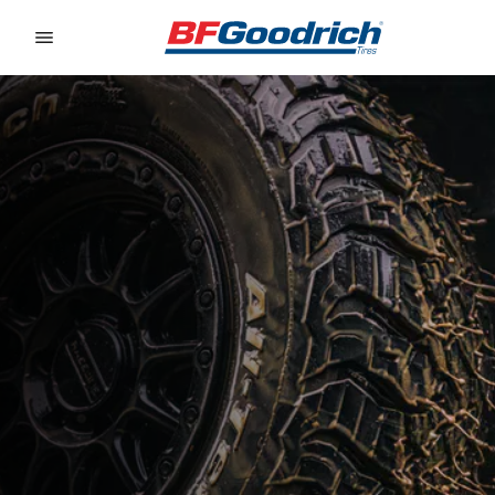
Go to page content
Go to page navigation