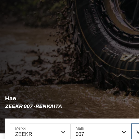
Hae
ZEEKR 007 -RENKAITA
Merkki
Malli
V
ZEEKR
007