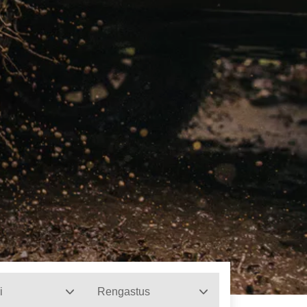
i
Rengastus