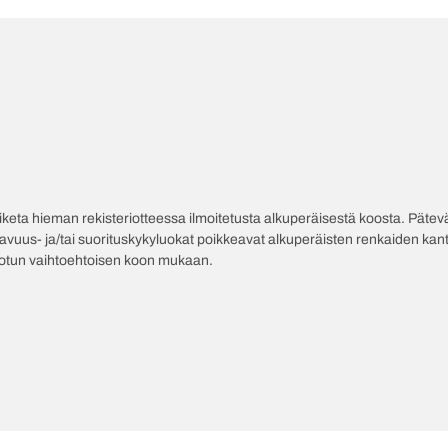
poiketa hieman rekisteriotteessa ilmoitetusta alkuperäisestä koosta. Pät
tavuus- ja/tai suorituskykyluokat poikkeavat alkuperäisten renkaiden kant
jotun vaihtoehtoisen koon mukaan.