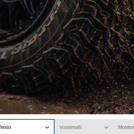
ersio
Vuosimalli
Moottor