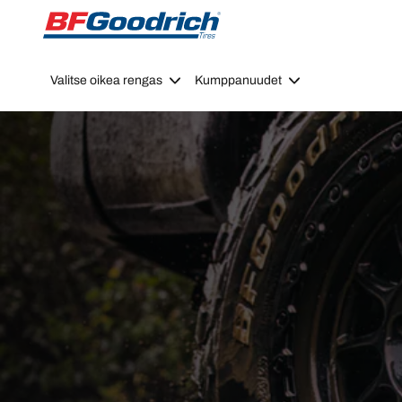
Go to page content
Go to page navigation
Valitse oikea rengas
Kumppanuudet