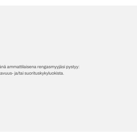
evänä ammattilaisena rengasmyyjäsi pystyy:
avuus- ja/tai suorituskykyluokista.