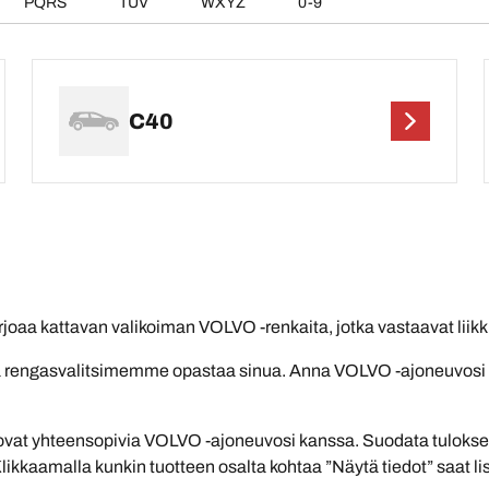
PQRS
TUV
WXYZ
0-9
C40
oaa kattavan valikoiman VOLVO -renkaita, jotka vastaavat liikk
nna rengasvalitsimemme opastaa sinua. Anna VOLVO -ajoneuvosi ti
vat yhteensopivia VOLVO -ajoneuvosi kanssa. Suodata tulokset t
 Klikkaamalla kunkin tuotteen osalta kohtaa ”Näytä tiedot” saat li