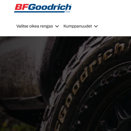
Go to page content
Go to page navigation
Valitse oikea rengas
Kumppanuudet