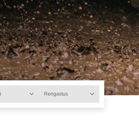
i
Rengastus