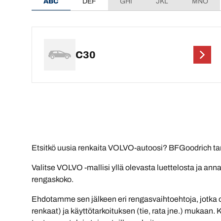
ABC
DEF
GHI
JKL
MNO
C30
Etsitkö uusia renkaita VOLVO-autoosi? BFGoodrich tarj
Valitse VOLVO -mallisi yllä olevasta luettelosta ja a
rengaskoko.
Ehdotamme sen jälkeen eri rengasvaihtoehtoja, jotka o
renkaat) ja käyttötarkoituksen (tie, rata jne.) mukaan.