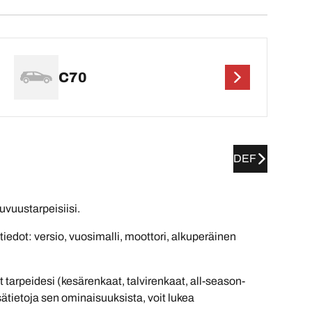
C70
DEF
uvuustarpeisiisi.
edot: versio, vuosimalli, moottori, alkuperäinen
arpeidesi (kesärenkaat, talvirenkaat, all-season-
sätietoja sen ominaisuuksista, voit lukea