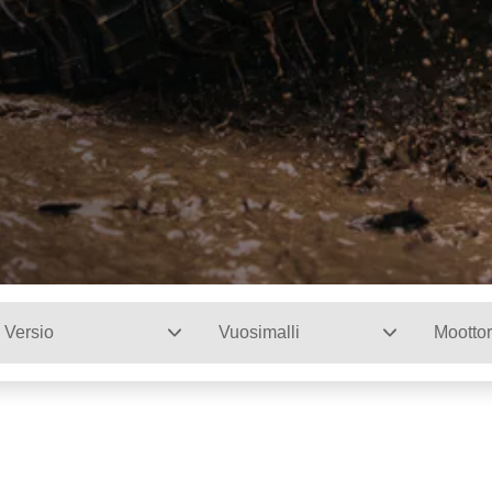
Versio
Vuosimalli
Moottor