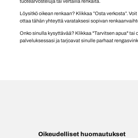
tuotearvosteluja tai vertailla renkaita.
Löysitkö oikean renkaan? Klikkaa ”Osta verkosta”. Voit
ottaa tähän yhteyttä varataksesi sopivan renkaanvaiht
Onko sinulla kysyttävää? Klikkaa "Tarvitsen apua" tai 
palveluksessasi ja tarjoavat sinulle parhaat rengasvink
Oikeudelliset huomautukset