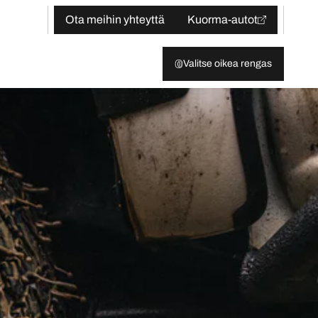
Ota meihin yhteyttä
Kuorma-autot
Valitse oikea rengas