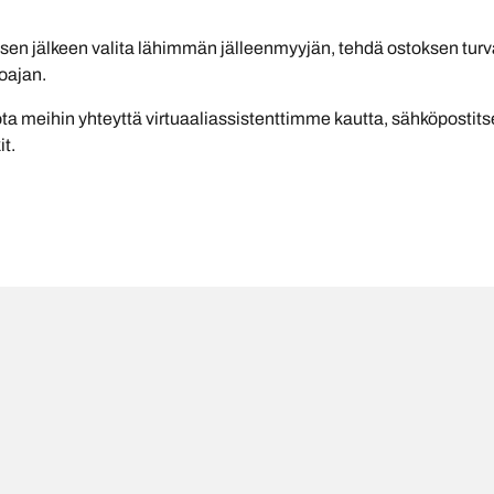
 sen jälkeen valita lähimmän jälleenmyyjän, tehdä ostoksen turva
oajan.
ota meihin yhteyttä virtuaaliassistenttimme kautta, sähköpostit
it.