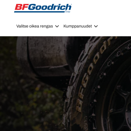
Go to page content
Go to page navigation
Valitse oikea rengas
Kumppanuudet