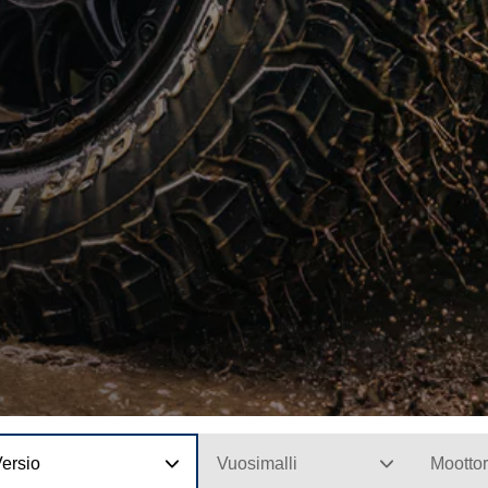
ersio
Vuosimalli
Moottor