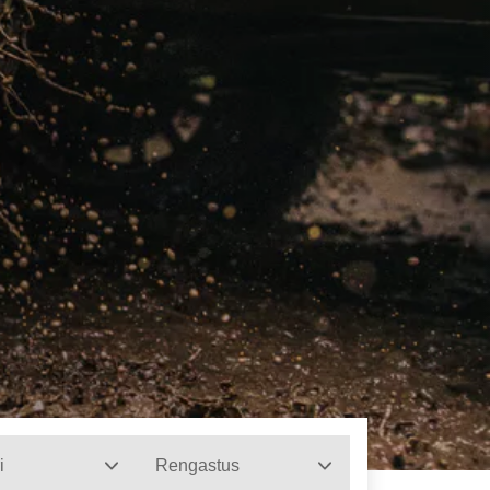
i
Rengastus