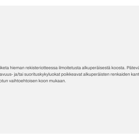
poiketa hieman rekisteriotteessa ilmoitetusta alkuperäisestä koosta. Pät
tavuus- ja/tai suorituskykyluokat poikkeavat alkuperäisten renkaiden kant
jotun vaihtoehtoisen koon mukaan.