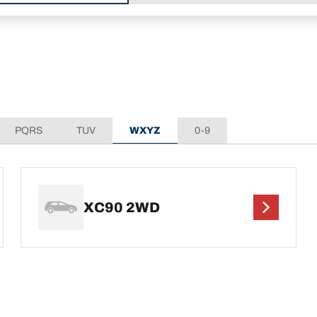
t
PQRS
TUV
WXYZ
0-9
XC90 2WD