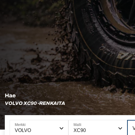
Hae
VOLVO XC90 -RENKAITA
Merkki
Malli
V
VOLVO
XC90