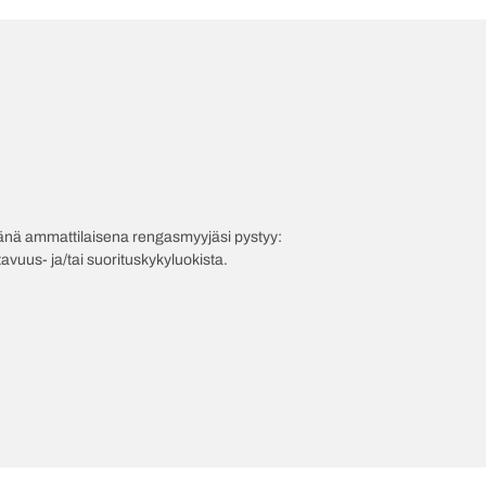
evänä ammattilaisena rengasmyyjäsi pystyy:
avuus- ja/tai suorituskykyluokista.